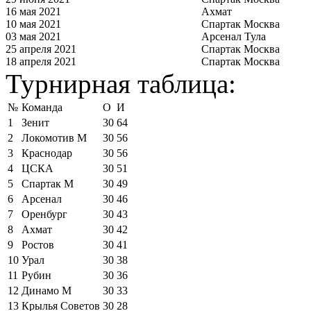
16 мая 2021
Ахмат
10 мая 2021
Спартак Москва
03 мая 2021
Арсенал Тула
25 апреля 2021
Спартак Москва
18 апреля 2021
Спартак Москва
Турнирная таблица:
№
Команда
О
И
1
Зенит
30
64
2
Локомотив М
30
56
3
Краснодар
30
56
4
ЦСКА
30
51
5
Спартак М
30
49
6
Арсенал
30
46
7
Оренбург
30
43
8
Ахмат
30
42
9
Ростов
30
41
10
Урал
30
38
11
Рубин
30
36
12
Динамо М
30
33
13
Крылья Советов
30
28