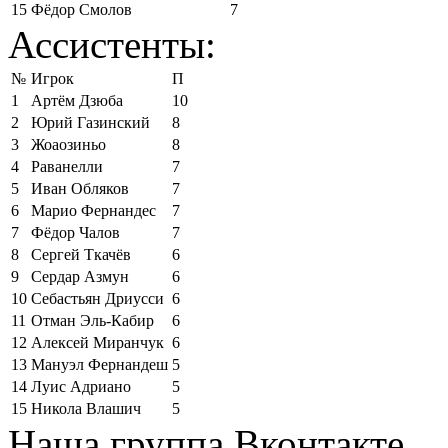
15
Фёдор Смолов
7
Ассистенты:
№
Игрок
П
1
Артём Дзюба
10
2
Юрий Газинский
8
3
Жоаозиньо
8
4
Раванелли
7
5
Иван Обляков
7
6
Марио Фернандес
7
7
Фёдор Чалов
7
8
Сергей Ткачёв
6
9
Сердар Азмун
6
10
Себастьян Дриусси
6
11
Отман Эль-Кабир
6
12
Алексей Миранчук
6
13
Мануэл Фернандеш
5
14
Луис Адриано
5
15
Никола Влашич
5
Наша группа Вконтакте