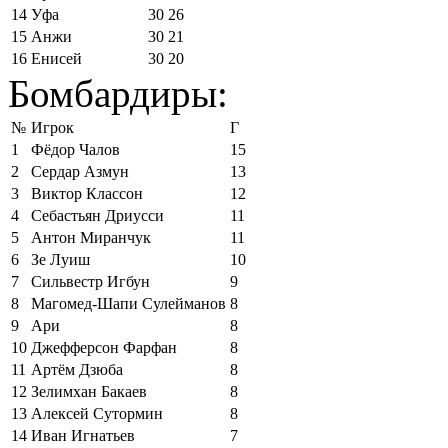
14
Уфа
30
26
15
Анжи
30
21
16
Енисей
30
20
Бомбардиры:
№
Игрок
Г
1
Фёдор Чалов
15
2
Сердар Азмун
13
3
Виктор Классон
12
4
Себастьян Дриусси
11
5
Антон Миранчук
11
6
Зе Луиш
10
7
Сильвестр Игбун
9
8
Магомед-Шапи Сулейманов
8
9
Ари
8
10
Джефферсон Фарфан
8
11
Артём Дзюба
8
12
Зелимхан Бакаев
8
13
Алексей Сутормин
8
14
Иван Игнатьев
7