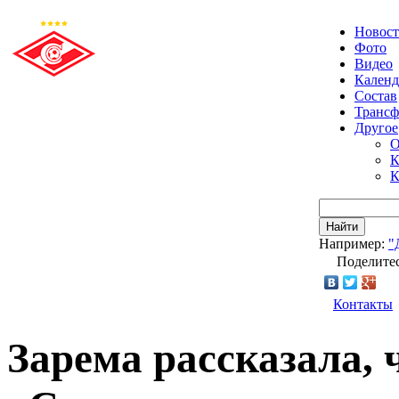
Новос
Фото
Видео
Календ
Состав
Транс
Другое
О
К
К
Найти
Например:
"
Поделитес
Контакты
Зарема рассказала, 