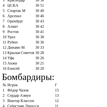
3
Краснодар
30
56
4
ЦСКА
30
51
5
Спартак М
30
49
6
Арсенал
30
46
7
Оренбург
30
43
8
Ахмат
30
42
9
Ростов
30
41
10
Урал
30
38
11
Рубин
30
36
12
Динамо М
30
33
13
Крылья Советов
30
28
14
Уфа
30
26
15
Анжи
30
21
16
Енисей
30
20
Бомбардиры:
№
Игрок
Г
1
Фёдор Чалов
15
2
Сердар Азмун
13
3
Виктор Классон
12
4
Себастьян Дриусси
11