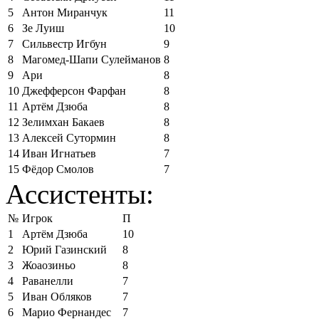
5
Антон Миранчук
11
6
Зе Луиш
10
7
Сильвестр Игбун
9
8
Магомед-Шапи Сулейманов
8
9
Ари
8
10
Джефферсон Фарфан
8
11
Артём Дзюба
8
12
Зелимхан Бакаев
8
13
Алексей Сутормин
8
14
Иван Игнатьев
7
15
Фёдор Смолов
7
Ассистенты:
№
Игрок
П
1
Артём Дзюба
10
2
Юрий Газинский
8
3
Жоаозиньо
8
4
Раванелли
7
5
Иван Обляков
7
6
Марио Фернандес
7