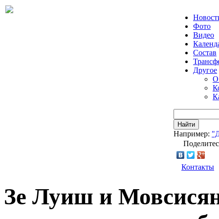
Новост
Фото
Видео
Календ
Состав
Трансф
Другое
О
К
К
Найти
Например:
"
Поделитес
Контакты
Зе Луиш и Мовсися